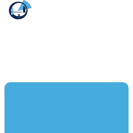
Menu
Bombardon
Informatie nieuwe ouders
Wilt u uw kind aanmelden voor de Bombardon? Wilt u
meer weten over de school? Hieronder vindt u alle
informatie.