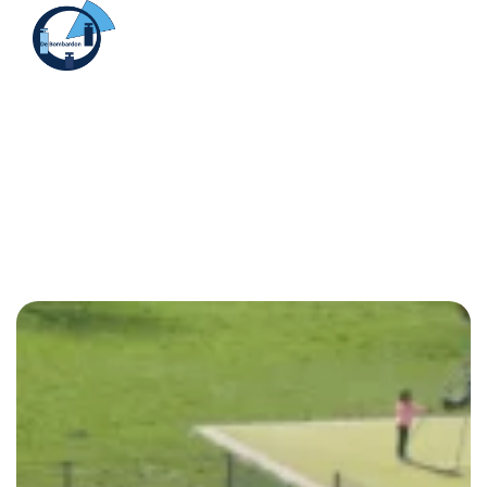
Menu
Bombardon
Informatie huidige ouders
Op deze pagina vindt u alle algemene informatie voor
ouders van kinderen die momenteel op de Bombardon
zitten.