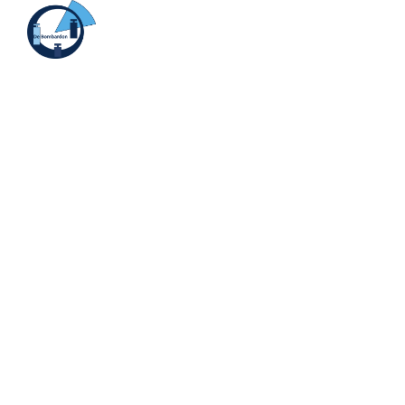
Menu
Bombardon
Ondersteuning
De Bombardon biedt aan alle leerlingen die dat nodig
hebben specifieke ondersteuning. Hier kunt u lezen
wat de Bombardon aanbiedt.