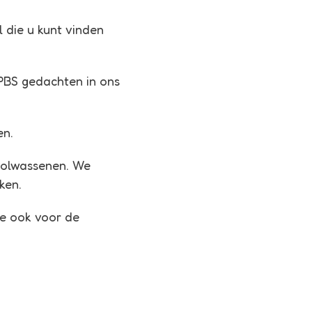
 die u kunt vinden
PBS gedachten in ons
en.
 volwassenen. We
ken.
ie ook voor de