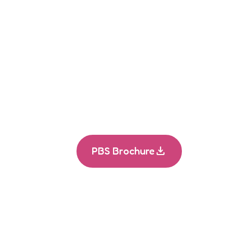
download
PBS Brochure